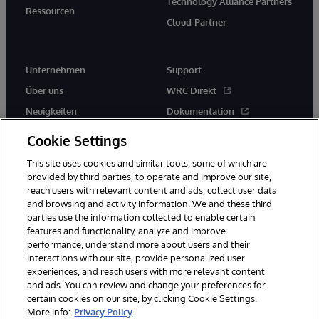
Technology Alliance Partners
Ressourcen
Cloud-Partner
Unternehmen
Support
Über uns
WRC Direkt
Neuigkeiten
Dokumentation
Veranstaltungen
Produktwarnungen und -
Cookie Settings
hinweise
Karriere
This site uses cookies and similar tools, some of which are
provided by third parties, to operate and improve our site,
reach users with relevant content and ads, collect user data
and browsing and activity information. We and these third
parties use the information collected to enable certain
features and functionality, analyze and improve
performance, understand more about users and their
© 1996-2026 InterSystems Corporation, Boston, MA. Alle Rechte
vorbehalten.
interactions with our site, provide personalized user
experiences, and reach users with more relevant content
Mitteilungen/Geschäftsbedingungen
Erklärung zum Datenschutz
and ads. You can review and change your preferences for
Geld-zurück-Garantie
Impressum
Barrierefreiheit
certain cookies on our site, by clicking Cookie Settings.
More info:
Privacy Policy