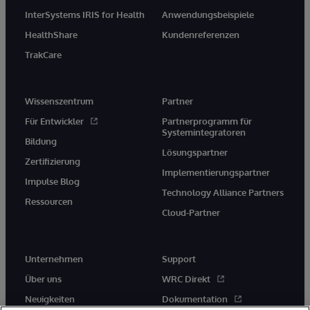
InterSystems IRIS for Health
Anwendungsbeispiele
HealthShare
Kundenreferenzen
TrakCare
Wissenszentrum
Partner
Für Entwickler
Partnerprogramm für
Systemintegratoren
Bildung
Lösungspartner
Zertifizierung
Implementierungspartner
Impulse Blog
Technology Alliance Partners
Ressourcen
Cloud-Partner
Unternehmen
Support
Über uns
WRC Direkt
Neuigkeiten
Dokumentation