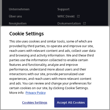
Unternehmen
Support
Über uns
WRC Direkt
Neuigkeiten
Dokumentation
Veranstaltungen
Produktwarnungen und -
Cookie Settings
hinweise
Karriere
This site uses cookies and similar tools, some of which are
provided by third parties, to operate and improve our site,
reach users with relevant content and ads, collect user data
and browsing and activity information. We and these third
parties use the information collected to enable certain
features and functionality, analyze and improve
performance, understand more about users and their
© 1996-2026 InterSystems Corporation, Boston, MA. Alle Rechte
vorbehalten.
interactions with our site, provide personalized user
experiences, and reach users with more relevant content
Mitteilungen/Geschäftsbedingungen
Erklärung zum Datenschutz
and ads. You can review and change your preferences for
Geld-zurück-Garantie
Impressum
Barrierefreiheit
certain cookies on our site, by clicking Cookie Settings.
More info:
Privacy Policy
Cookies Settings
Accept All Cookies