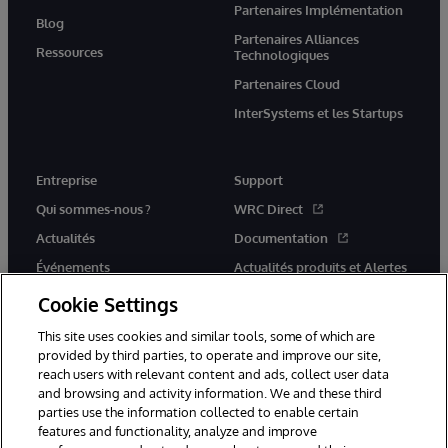
Partenaires Implémentation
Blog
Partenaires Alliances
Ressources
Technologiques
Partenaires Cloud
InterSystems et les Startups
Entreprise
Support
Qui sommes-nous ?
WRC Direct
Actualités
Documentation
Événements
Actualités produits et Alertes
Rejoignez-nous
Cookie Settings
This site uses cookies and similar tools, some of which are
provided by third parties, to operate and improve our site,
reach users with relevant content and ads, collect user data
and browsing and activity information. We and these third
parties use the information collected to enable certain
© 1996-2026 InterSystems Corporation, Cambridge, MA. Tous droits
features and functionality, analyze and improve
réservés.