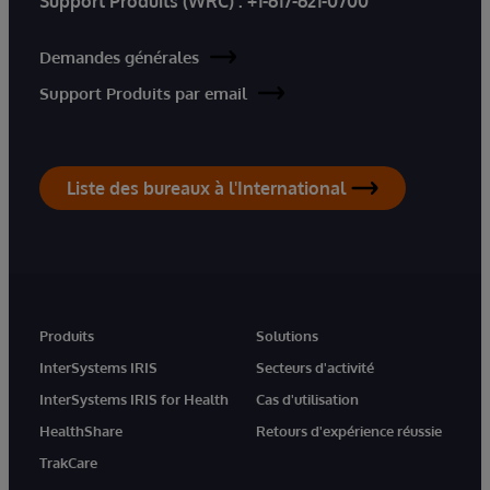
Support Produits (WRC) :
+1-617-621-0700
Demandes générales
Support Produits par email
Liste des bureaux à l'International
Produits
Solutions
InterSystems IRIS
Secteurs d'activité
InterSystems IRIS for Health
Cas d'utilisation
HealthShare
Retours d'expérience réussie
TrakCare