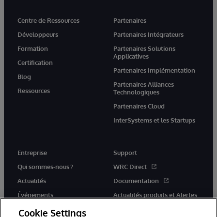
Centre de Ressources
Partenaires
Développeurs
Partenaires Intégrateurs
Formation
Partenaires Solutions
Applicatives
Certification
Partenaires Implémentation
Blog
Partenaires Alliances
Ressources
Technologiques
Partenaires Cloud
InterSystems et les Startups
Entreprise
Support
Qui sommes-nous ?
WRC Direct
Actualités
Documentation
Événements
Actualités produits et Alertes
Rejoignez-nous
Cookie Settings