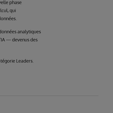
velle phase
cul, qui
 données.
 données analytiques
à l’IA — devenus des
atégorie Leaders.