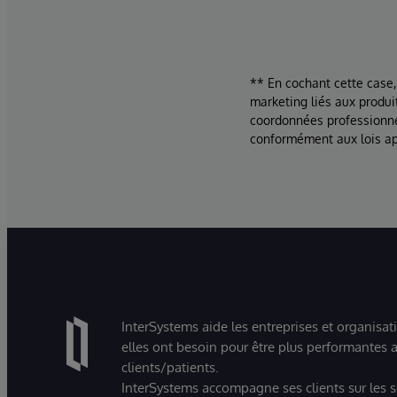
** En cochant cette case,
marketing liés aux produi
coordonnées professionne
conformément aux lois ap
InterSystems aide les entreprises et organisat
elles ont besoin pour être plus performantes a
clients/patients.
InterSystems accompagne ses clients sur les sec