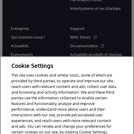
InterSystems et les Startups
Entreprise
Support
Qui sommes-nous ?
WRC Direct
Actualités
Documentation
Événements
Actualités produits et Alertes
Rejoignez-nous
Cookie Settings
This site uses cookies and similar tools, some of which are
provided by third parties, to operate and improve our site,
reach users with relevant content and ads, collect user data
and browsing and activity information. We and these third
parties use the information collected to enable certain
© 1996-2026 InterSystems Corporation, Cambridge, MA. Tous droits
features and functionality, analyze and improve
réservés.
performance, understand more about users and their
interactions with our site, provide personalized user
Mentions légales
experiences, and reach users with more relevant content
Déclaration de confidentialité d'InterSystems Corporation
Garantie
and ads. You can review and change your preferences for
Accessibilité
certain cookies on our site, by clicking Cookie Settings.