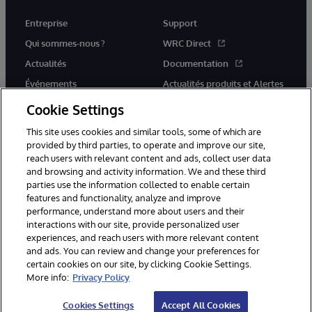
Entreprise
Support
Qui sommes-nous ?
WRC Direct
Actualités
Documentation
Événements
Actualités produits et Alertes
Rejoignez-nous
Cookie Settings
This site uses cookies and similar tools, some of which are
provided by third parties, to operate and improve our site,
reach users with relevant content and ads, collect user data
and browsing and activity information. We and these third
parties use the information collected to enable certain
© 1996-2026 InterSystems Corporation, Cambridge, MA. Tous droits
features and functionality, analyze and improve
réservés.
performance, understand more about users and their
interactions with our site, provide personalized user
Mentions légales
experiences, and reach users with more relevant content
Déclaration de confidentialité d'InterSystems Corporation
Garantie
and ads. You can review and change your preferences for
Accessibilité
certain cookies on our site, by clicking Cookie Settings.
More info:
Privacy Policy
Cookies Settings
Accept All Cookies