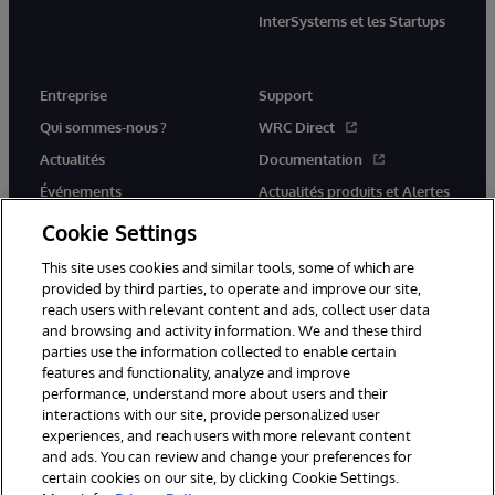
InterSystems et les Startups
Entreprise
Support
Qui sommes-nous ?
WRC Direct
Actualités
Documentation
Événements
Actualités produits et Alertes
Rejoignez-nous
Cookie Settings
This site uses cookies and similar tools, some of which are
provided by third parties, to operate and improve our site,
reach users with relevant content and ads, collect user data
and browsing and activity information. We and these third
parties use the information collected to enable certain
© 1996-2026 InterSystems Corporation, Cambridge, MA. Tous droits
features and functionality, analyze and improve
réservés.
performance, understand more about users and their
interactions with our site, provide personalized user
Mentions légales
experiences, and reach users with more relevant content
Déclaration de confidentialité d'InterSystems Corporation
Garantie
and ads. You can review and change your preferences for
Accessibilité
certain cookies on our site, by clicking Cookie Settings.