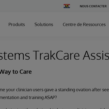
Change
NOUS CONTACTER
Country
Produits
Solutions
Centre de Ressources
stems TrakCare Assi
Way to Care
me your clinician users gave a standing ovation after s
mentation and training ASAP?