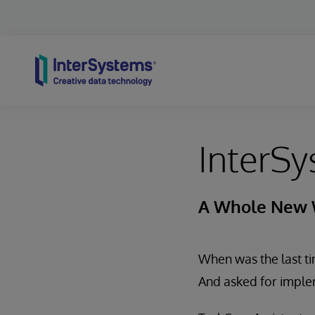
Skip to content
InterSy
A Whole New 
When was the last ti
And asked for imple