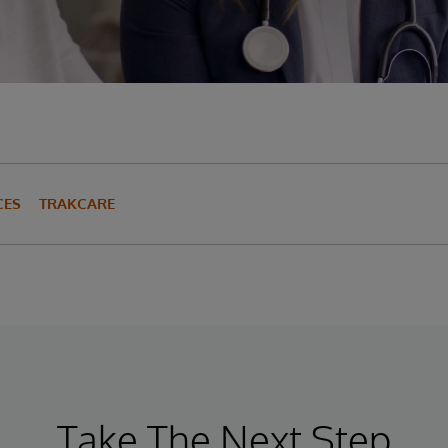
CES
TRAKCARE
Take The Next Step