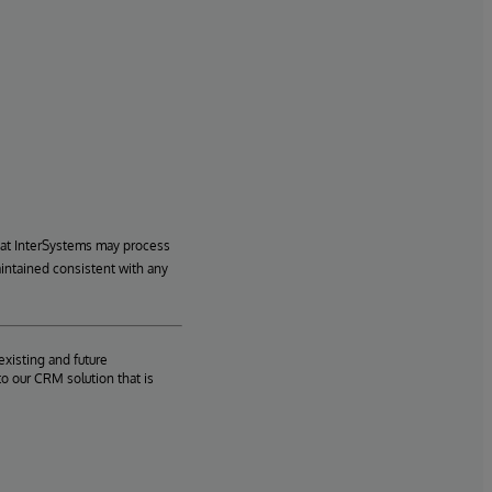
hat InterSystems may process
aintained consistent with any
existing and future
o our CRM solution that is