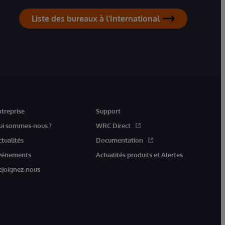
Liste des bureaux à l'International
ntreprise
Support
ui sommes-nous ?
WRC Direct
ctualités
Documentation
vénements
Actualités produits et Alertes
ejoignez-nous