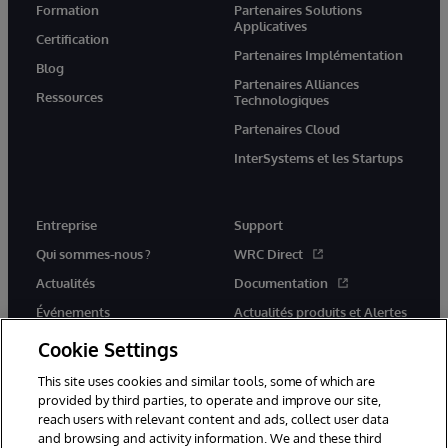
Formation
Partenaires Solutions
Applicatives
Certification
Partenaires Implémentation
Blog
Partenaires Alliances
Ressources
Technologiques
Partenaires Cloud
InterSystems et les Startups
Entreprise
Support
Qui sommes-nous ?
WRC Direct
Actualités
Documentation
Événements
Actualités produits et Alertes
Rejoignez-nous
Cookie Settings
This site uses cookies and similar tools, some of which are
provided by third parties, to operate and improve our site,
reach users with relevant content and ads, collect user data
and browsing and activity information. We and these third