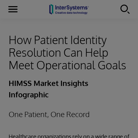
Menu
Skip to content
How Patient Identity
Resolution Can Help
Meet Operational Goals
HIMSS Market Insights
Infographic
One Patient, One Record
Healthcare organizations rely on a wide range of