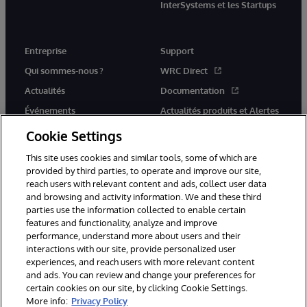
InterSystems et les Startups
Entreprise
Support
Qui sommes-nous ?
WRC Direct
Actualités
Documentation
Événements
Actualités produits et Alertes
Rejoignez-nous
Cookie Settings
This site uses cookies and similar tools, some of which are
provided by third parties, to operate and improve our site,
reach users with relevant content and ads, collect user data
and browsing and activity information. We and these third
parties use the information collected to enable certain
© 1996-2026 InterSystems Corporation, Cambridge, MA. Tous droits
features and functionality, analyze and improve
réservés.
performance, understand more about users and their
interactions with our site, provide personalized user
Mentions légales
experiences, and reach users with more relevant content
Déclaration de confidentialité d'InterSystems Corporation
Garantie
and ads. You can review and change your preferences for
Accessibilité
certain cookies on our site, by clicking Cookie Settings.
More info:
Privacy Policy