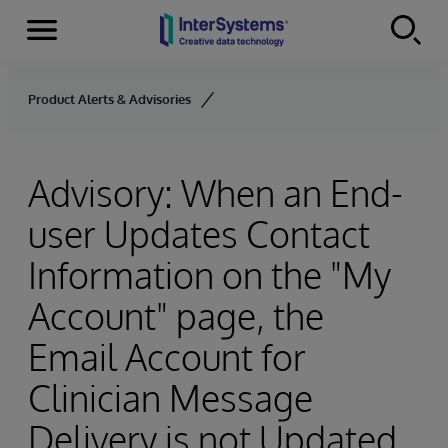
Menu
Skip to content
Product Alerts & Advisories
Advisory: When an End-
user Updates Contact
Information on the "My
Account" page, the
Email Account for
Clinician Message
Delivery is not Updated