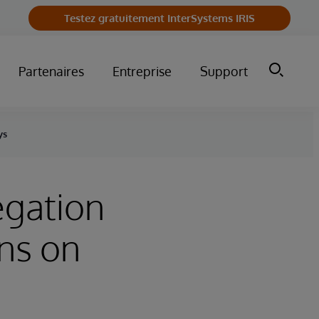
Testez gratuitement InterSystems IRIS
Partenaires
Entreprise
Support
ys
egation
ns on