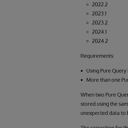
2022.2
2023.1
2023.2
2024.1
2024.2
Requirements:
Using Pure Query
More than one Pur
When two Pure Query
stored using the sam
unexpected data to b
The correction for th