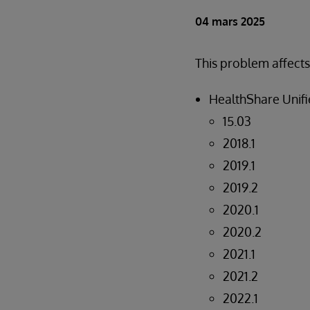
04 mars 2025
This problem affects
HealthShare Unifi
15.03
2018.1
2019.1
2019.2
2020.1
2020.2
2021.1
2021.2
2022.1