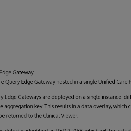
 Edge Gateway
e Query Edge Gateway hosted in a single Unified Care 
 Edge Gateways are deployed on a single instance, dif
e aggregation key. This results in a data overlay, which 
e returned to the Clinical Viewer.
is defect is identified as HSDD-2188, which will be include