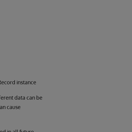
Record instance
ferent data can be
can cause
d in all future