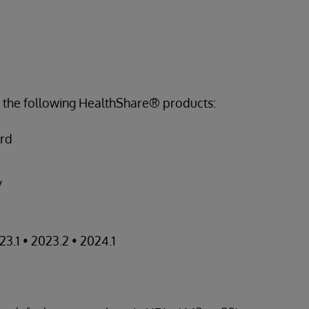
s the following HealthShare® products:
ord
y
23.1 • 2023.2 • 2024.1