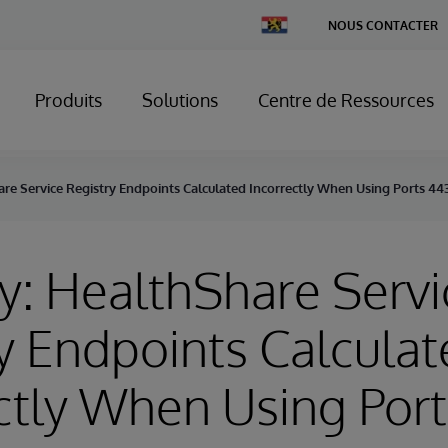
Change
NOUS CONTACTER
Country
Produits
Solutions
Centre de Ressources
re Service Registry Endpoints Calculated Incorrectly When Using Ports 44
y: HealthShare Servi
y Endpoints Calcula
ctly When Using Por