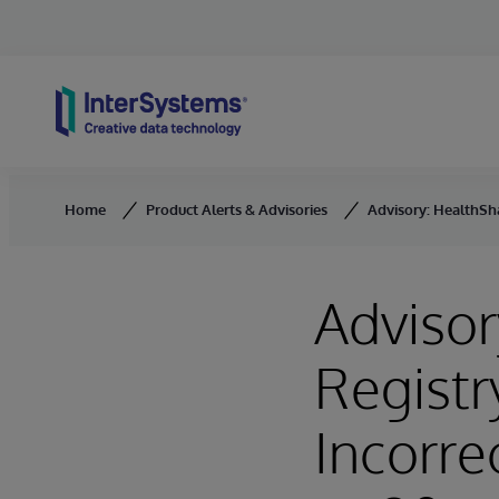
Skip to content
Home
Product Alerts & Advisories
Advisory: HealthSha
Advisor
Registr
Incorre