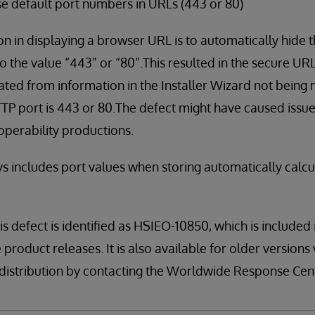
 default port numbers in URLs (443 or 80)
in displaying a browser URL is to automatically hide t
t to the value “443” or “80”.This resulted in the secure UR
ated from information in the Installer Wizard not being 
TP port is 443 or 80.The defect might have caused issue
roperability productions.
s includes port values when storing automatically calcu
is defect is identified as HSIEO-10850, which is included
 product releases. It is also available for older version
kit distribution by contacting the Worldwide Response Ce