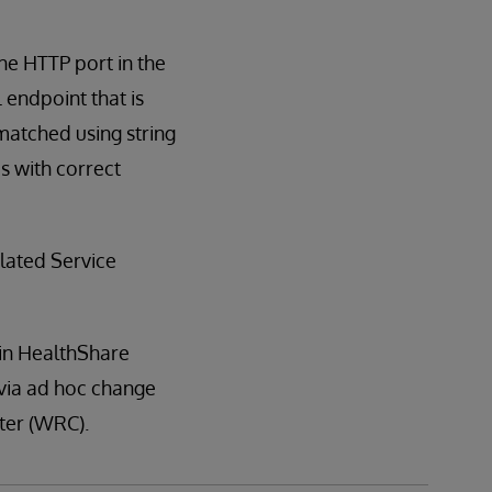
he HTTP port in the
L endpoint that is
matched using string
s with correct
lated Service
 in HealthShare
s via ad hoc change
nter (WRC).