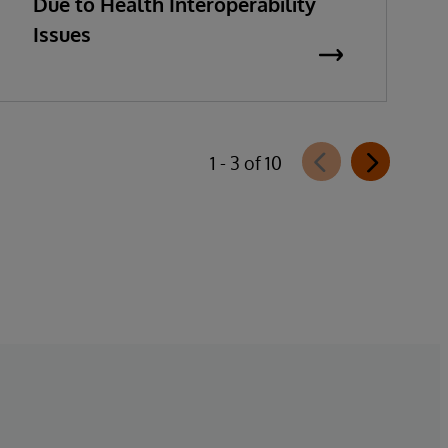
Due to Health Interoperability
Issues
1 - 3 of 10