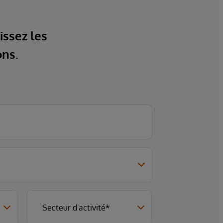
issez les
ons.