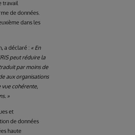
 travail
forme de données.
deuxième dans les
, a déclaré :
« En
RIS peut réduire la
 traduit par moins de
e aux organisations
e vue cohérente,
s. »
ues et
stion de données
ées haute