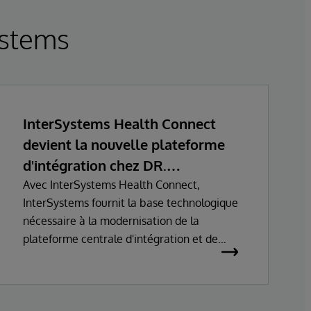
ystems
InterSystems Health Connect
devient la nouvelle plateforme
d'intégration chez DR.
FONTHEIM
Avec InterSystems Health Connect,
InterSystems fournit la base technologique
nécessaire à la modernisation de la
plateforme centrale d'intégration et de
communication de DR. FONTHEIM. Dans le
cadre de la refonte de son infrastructure
informatique, l’entreprise remplace son