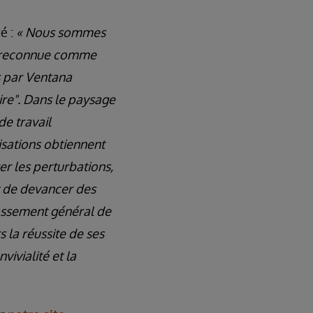
é :
« Nous sommes
té reconnue comme
s par Ventana
re". Dans le paysage
de travail
isations obtiennent
er les perturbations,
it de devancer des
lassement général de
la réussite de ses
vivialité et la