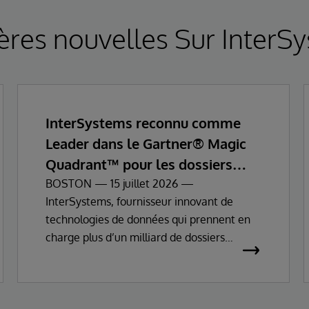
ères nouvelles Sur InterS
InterSystems reconnu comme
Leader dans le Gartner® Magic
Quadrant™ pour les dossiers
patients informatisés
BOSTON — 15 juillet 2026 —
InterSystems, fournisseur innovant de
technologies de données qui prennent en
charge plus d’un milliard de dossiers
patients dans le monde, annonce
aujourd’hui avoir été reconnu comme
Leader dans le Gartner® Magic