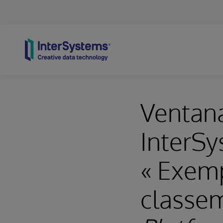
Skip to content
Ventana
InterSy
« Exemp
classe