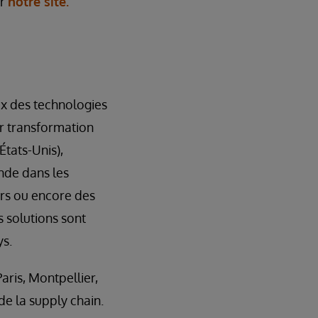
ur
notre site.
ux des technologies
ur transformation
États-Unis),
onde dans les
ers ou encore des
 solutions sont
ys.
aris, Montpellier,
de la supply chain.