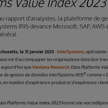
ms Value Index 2023
u rapport d'analystes, la plateforme de ge
ystems IRIS devance Microsoft, SAP, AWS 
énéral.
usetts, le 31 janvier
2023
-
InterSystems
, spécialiste
sion est d’accompagner les organisations dans leur tra
 aujourd'hui que
Ventana Research
Data Platforms Val
®
 de gestion de données InterSystems IRIS
comme « Ex
n, en matière d'expérience produit et d'expérience clien
ta Platforms Value Index 2023
fournit une vue indépen