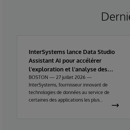
Derni
InterSystems lance Data Studio
Assistant AI pour accélérer
l’exploration et l’analyse des
données d’entreprise
BOSTON — 27 juillet 2026 —
InterSystems, fournisseur innovant de
technologies de données au service de
certaines des applications les plus
essentielles au monde, annonce
aujourd’hui la disponibilité générale
d’InterSystems Data Studio™ AI Assistant,