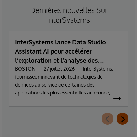
Dernières nouvelles Sur
InterSystems
InterSystems lance Data Studio
Assistant AI pour accélérer
l’exploration et l’analyse des
données d’entreprise
BOSTON — 27 juillet 2026 — InterSystems,
fournisseur innovant de technologies de
données au service de certaines des
applications les plus essentielles au monde,
annonce aujourd’hui la disponibilité générale
d’InterSystems Data Studio™ AI Assistant, une
nouvelle extension d’InterSystems Data Studio
alimentée par l’IA générative, qui aide les
organisations à comprendre, parcourir,