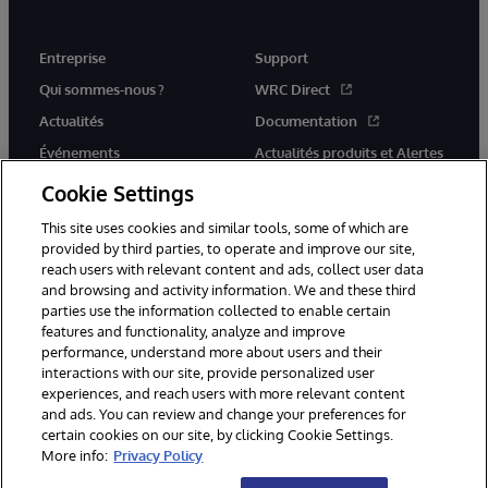
Entreprise
Support
Qui sommes-nous ?
WRC Direct
Actualités
Documentation
Événements
Actualités produits et Alertes
Rejoignez-nous
Cookie Settings
This site uses cookies and similar tools, some of which are
provided by third parties, to operate and improve our site,
reach users with relevant content and ads, collect user data
and browsing and activity information. We and these third
parties use the information collected to enable certain
© 1996-2026 InterSystems Corporation, Cambridge, MA. Tous droits
features and functionality, analyze and improve
réservés.
performance, understand more about users and their
interactions with our site, provide personalized user
Mentions légales
experiences, and reach users with more relevant content
Déclaration de confidentialité d'InterSystems Corporation
Garantie
and ads. You can review and change your preferences for
Accessibilité
certain cookies on our site, by clicking Cookie Settings.
More info:
Privacy Policy