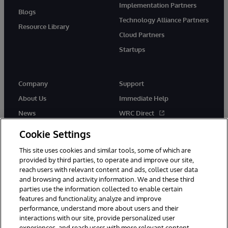
Implementation Partners
Blogs
Technology Alliance Partners
Resource Library
Cloud Partners
Startups
Company
Support
About Us
Immediate Help
News
WRC Direct
InterSystems Events
Documentation
Cookie Settings
Careers
Product Alerts & Advisories
This site uses cookies and similar tools, some of which are
provided by third parties, to operate and improve our site,
reach users with relevant content and ads, collect user data
and browsing and activity information. We and these third
parties use the information collected to enable certain
features and functionality, analyze and improve
performance, understand more about users and their
© 1996-2026 InterSystems Corporation, Boston, MA. Alla rättigheter
förbehållna.
interactions with our site, provide personalized user
experiences, and reach users with more relevant content