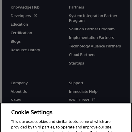
Knowledge Hub
Partners
Developers
System Integration Partner
Program
Education
Solution Partner Program
Certification
Implementation Partners
Blogs
Technology Alliance Partners
Resource Library
Cloud Partners
Startups
Company
Support
About Us
Immediate Help
News
WRC Direct
InterSystems Events
Documentation
Cookie Settings
Careers
Product Alerts & Advisories
This site uses cookies and similar tools, some of which are
provided by third parties, to operate and improve our site,