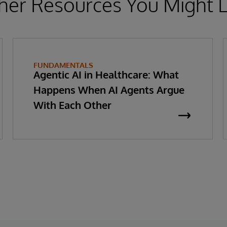
her Resources You Might L
FUNDAMENTALS
Agentic AI in Healthcare: What
Happens When AI Agents Argue
With Each Other