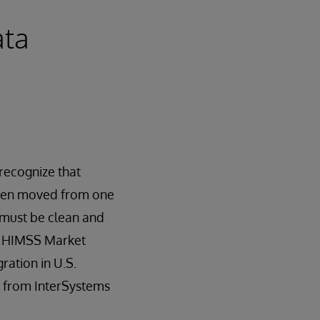
ata
recognize that
been moved from one
t must be clean and
t. HIMSS Market
ration in U.S.
er from InterSystems