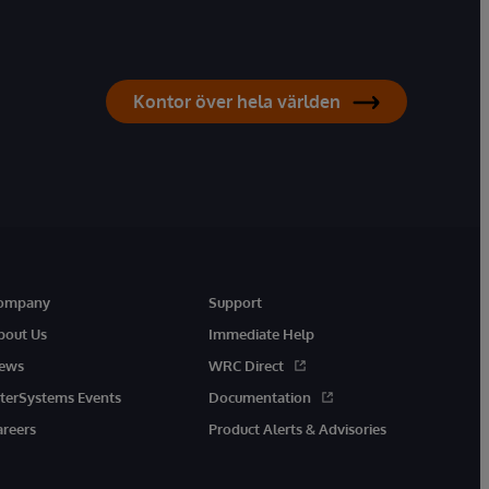
Kontor över hela världen
ompany
Support
bout Us
Immediate Help
ews
WRC Direct
nterSystems Events
Documentation
areers
Product Alerts & Advisories