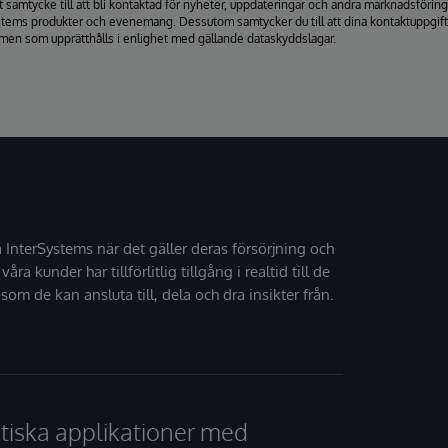
itt samtycke till att bli kontaktad för nyheter, uppdateringar och andra marknadsfö
stems produkter och evenemang. Dessutom samtycker du till att dina kontaktuppgifter 
men som upprätthålls i enlighet med gällande dataskyddslagar.
å InterSystems när det gäller deras försörjning och
 våra kunder har tillförlitlig tillgång i realtid till de
som de kan ansluta till, dela och dra insikter från.
tiska applikationer med