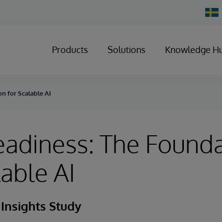
Chan
Count
Products
Solutions
Knowledge H
n for Scalable AI
adiness: The Founda
lable AI
Insights Study