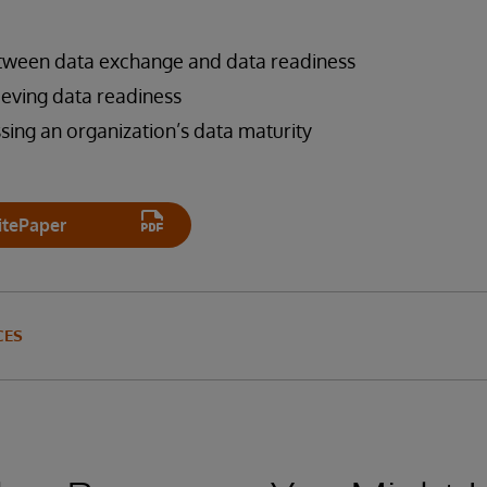
etween data exchange and data readiness
ieving data readiness
ssing an organization’s data maturity
tePaper
CES