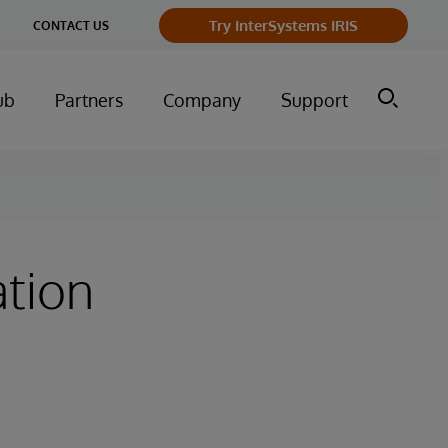
ge
Try InterSystems IRIS
CONTACT US
ry
ub
Partners
Company
Support
tion