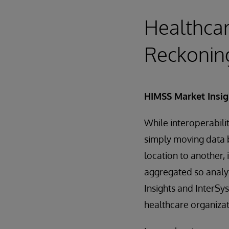
Healthcar
Reckonin
HIMSS Market Insig
While interoperabili
simply moving data 
location to another,
aggregated so analyt
Insights and InterSy
healthcare organizat