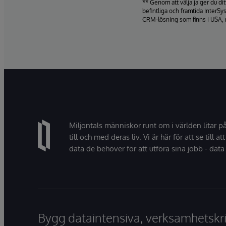
** Genom att välja ja ger du d
befintliga och framtida InterSy
CRM-lösning som finns i USA, 
Miljontals människor runt om i världen litar p
till och med deras liv. Vi är här för att se till att
data de behöver för att utföra sina jobb - data 
Bygg dataintensiva, verksamhetskri