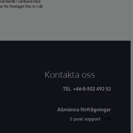
ringsändamål i samband med
för företaget förs in i vår
Kontakta oss
TEL
:
+46-8-502 492 52
Allmänna förfrågningar
E-post support