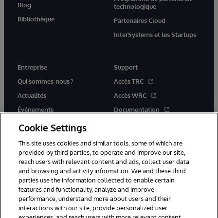
Blog
technologique
Bibliothèque
Partenaires Cloud
InterSystems et les Startups
Entreprise
Support
Qui sommes-nous ?
Accès TRC
Actualités
Accès WRC
Événements
Documentation
Rejoignez-nous
Actualités produits et alertes
Cookie Settings
This site uses cookies and similar tools, some of which are
provided by third parties, to operate and improve our site,
reach users with relevant content and ads, collect user data
and browsing and activity information. We and these third
parties use the information collected to enable certain
© 1996-2026 InterSystems Corporation, Boston, MA. Tous droits
features and functionality, analyze and improve
réservés.
performance, understand more about users and their
interactions with our site, provide personalized user
Mentions légales
experiences, and reach users with more relevant content