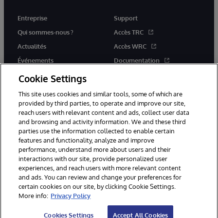
Entreprise
Support
Qui sommes-nous ?
Accès TRC
Actualités
Accès WRC
Événements
Documentation
Rejoignez-nous
Actualités produits et alertes
Cookie Settings
This site uses cookies and similar tools, some of which are
provided by third parties, to operate and improve our site,
reach users with relevant content and ads, collect user data
and browsing and activity information. We and these third
parties use the information collected to enable certain
© 1996-2026 InterSystems Corporation, Boston, MA. Tous droits
features and functionality, analyze and improve
réservés.
performance, understand more about users and their
interactions with our site, provide personalized user
Mentions légales
experiences, and reach users with more relevant content
Déclaration de confidentialité d'InterSystems Corporation
Garantie
and ads. You can review and change your preferences for
Accessibilité
certain cookies on our site, by clicking Cookie Settings.
More info:
Privacy Policy
Cookies Settings
Accept All Cookies