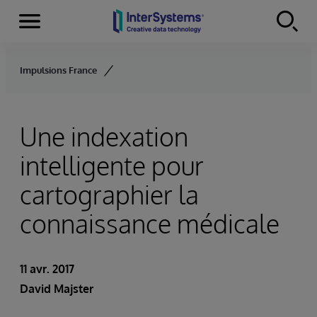
Menu
Skip to content
Impulsions France
Une indexation
intelligente pour
cartographier la
connaissance médicale
11 avr. 2017
David Majster