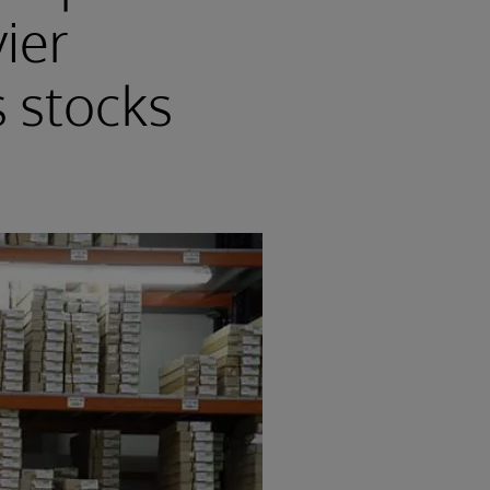
ier
s stocks