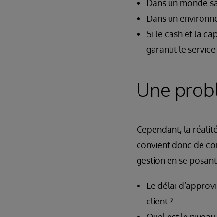
Dans un monde san
Dans un environnem
Si le cash et la ca
garantit le service
Une probl
Cependant, la réalité
convient donc de com
gestion en se posant
Le délai d’approvi
client ?
Quel est le niveau