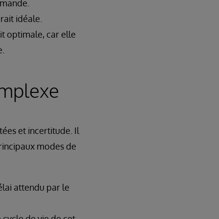
ommande.
rait idéale.
it optimale, car elle
e.
omplexe
es et incertitude. Il
principaux modes de
élai attendu par le
 cycle de vie de cet