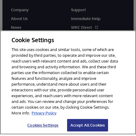
Company
Support
About Us
Immediate Help
News
WRC Direct
Events
Documentation
Cookie Settings
Careers
Product Alerts & Advisories
This site uses cookies and similar tools, some of which are
provided by third parties, to operate and improve our site,
reach users with relevant content and ads, collect user data
and browsing and activity information. We and these third
parties use the information collected to enable certain
features and functionality, analyze and improve
performance, understand more about users and their
© 1996-2026 InterSystems Corporation, Cambridge, MA. All Rights
interactions with our site, provide personalized user
Reserved.
experiences, and reach users with more relevant content
Notices/Terms & Conditions
Privacy Statement
Guarantee
and ads. You can review and change your preferences for
Accessibility
certain cookies on our site, by clicking Cookie Settings.
More info:
Privacy Policy
Cookies Settings
Accept All Cookies