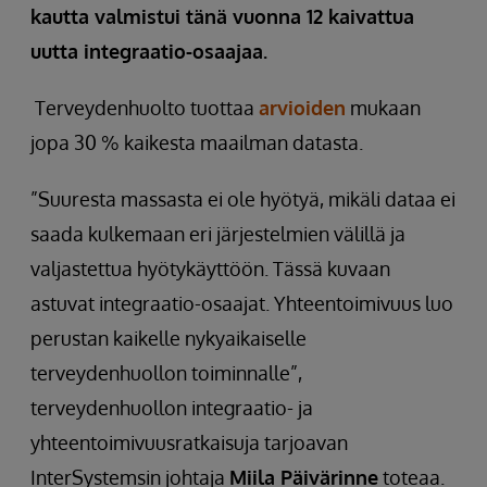
kautta valmistui tänä vuonna 12 kaivattua
uutta integraatio-osaajaa.
Terveydenhuolto tuottaa
arvioiden
mukaan
jopa 30 % kaikesta maailman datasta.
”Suuresta massasta ei ole hyötyä, mikäli dataa ei
saada kulkemaan eri järjestelmien välillä ja
valjastettua hyötykäyttöön. Tässä kuvaan
astuvat integraatio-osaajat. Yhteentoimivuus luo
perustan kaikelle nykyaikaiselle
terveydenhuollon toiminnalle”,
terveydenhuollon integraatio- ja
yhteentoimivuusratkaisuja tarjoavan
InterSystemsin johtaja
Miila Päivärinne
toteaa.