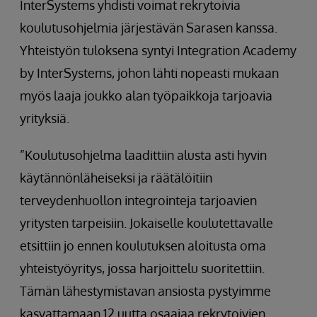
InterSystems yhdisti voimat rekrytoivia
koulutusohjelmia järjestävän Sarasen kanssa.
Yhteistyön tuloksena syntyi Integration Academy
by InterSystems, johon lähti nopeasti mukaan
myös laaja joukko alan työpaikkoja tarjoavia
yrityksiä.
”Koulutusohjelma laadittiin alusta asti hyvin
käytännönläheiseksi ja räätälöitiin
terveydenhuollon integrointeja tarjoavien
yritysten tarpeisiin. Jokaiselle koulutettavalle
etsittiin jo ennen koulutuksen aloitusta oma
yhteistyöyritys, jossa harjoittelu suoritettiin.
Tämän lähestymistavan ansiosta pystyimme
kasvattamaan 12 uutta osaajaa rekrytoivien