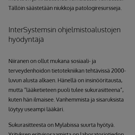
Tällöin säästetään niukkoja patologiresursseja.
InterSystemsin ohjelmistoalustojen
hyödyntäjä
Niiranen on ollut mukana sosiaali- ja
terveydenhoidon tietotekniikan tehtävissä 2000-
luvun alusta alkaen. Hänellä on insinööritausta,
mutta ”lääketieteen puoli tulee sukurasitteena”,
kuten hän ilmaisee. Vanhemmista ja sisaruksista
löytyy useampi lääkäri.
Sukurasitteesta on Mylabissa suurta hyötyä.
Yrityksen erityisosaamista on laboratoriotiedon