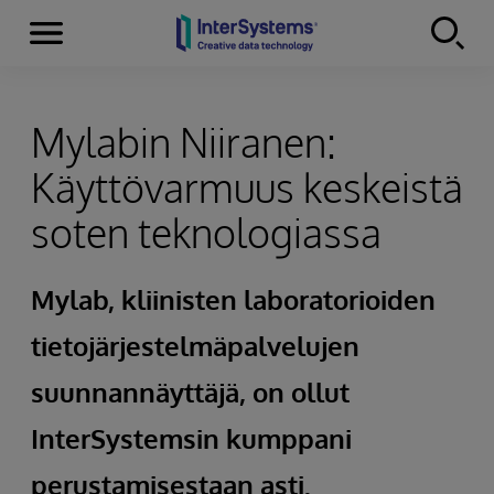
Menu
Skip to content
Mylabin Niiranen:
Käyttövarmuus keskeistä
soten teknologiassa
Mylab, kliinisten laboratorioiden
tietojärjestelmäpalvelujen
suunnannäyttäjä, on ollut
InterSystemsin kumppani
perustamisestaan asti.