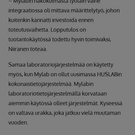
– Mylabin näkökulmasta työläin vaihe
integraatiossa oli mittava määrittelytyö, johon
kuitenkin kannatti investoida ennen
toteutusvaihetta. Lopputulos on
tuotantokäytössä todettu hyvin toimivaksi,
Niiranen toteaa.
Samaa laboratoriojärjestelmää on käytetty
myös, kun Mylab on ollut uusimassa HUSLABin
kokonaistietojärjestelmää. Mylabin
laboratoriotietojärjestelmällä korvataan
aiemmin käytössä olleet järjestelmät. Kyseessä
on valtava urakka, joka jatkuu vielä muutaman
vuoden.