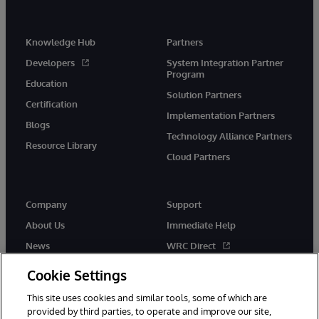
Knowledge Hub
Partners
Developers
System Integration Partner
Program
Education
Solution Partners
Certification
Implementation Partners
Blogs
Technology Alliance Partners
Resource Library
Cloud Partners
Company
Support
About Us
Immediate Help
News
WRC Direct
Events
Documentation
Cookie Settings
Careers
Product Alerts & Advisories
This site uses cookies and similar tools, some of which are
provided by third parties, to operate and improve our site,