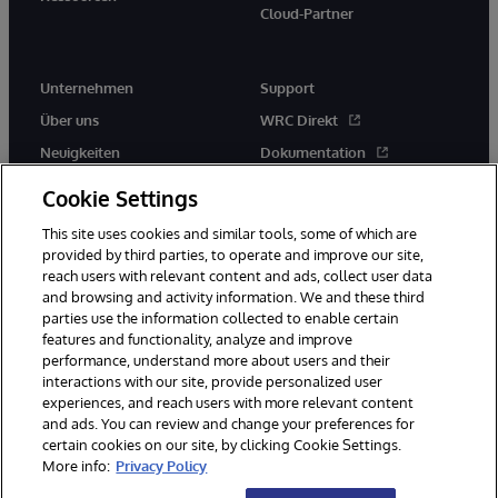
Cloud-Partner
Unternehmen
Support
Über uns
WRC Direkt
Neuigkeiten
Dokumentation
Veranstaltungen
Produktwarnungen und -
Cookie Settings
hinweise
Karriere
This site uses cookies and similar tools, some of which are
provided by third parties, to operate and improve our site,
reach users with relevant content and ads, collect user data
and browsing and activity information. We and these third
parties use the information collected to enable certain
features and functionality, analyze and improve
performance, understand more about users and their
© 1996-2026 InterSystems Corporation, Boston, MA. Alle Rechte
vorbehalten.
interactions with our site, provide personalized user
experiences, and reach users with more relevant content
Mitteilungen/Geschäftsbedingungen
Erklärung zum Datenschutz
and ads. You can review and change your preferences for
Geld-zurück-Garantie
Impressum
Barrierefreiheit
certain cookies on our site, by clicking Cookie Settings.
More info:
Privacy Policy