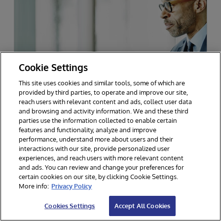
Cookie Settings
This site uses cookies and similar tools, some of which are
provided by third parties, to operate and improve our site,
InterSystems Data Studio con
reach users with relevant content and ads, collect user data
and browsing and activity information. We and these third
módulo de gestión de activos
parties use the information collected to enable certain
Lance nuevos fondos, acelere las iniciativas de
features and functionality, analyze and improve
performance, understand more about users and their
IA y automatice los informes con una plataforma
interactions with our site, provide personalized user
de datos hecha a medida para las empresas de
experiences, and reach users with more relevant content
and ads. You can review and change your preferences for
gestión de activos
certain cookies on our site, by clicking Cookie Settings.
More info:
Privacy Policy
Cookies Settings
Accept All Cookies