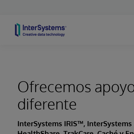
Skip to content
Ofrecemos apoyo
diferente
InterSystems IRIS™, InterSystems I
HealthShare, TrakCare, Caché y E