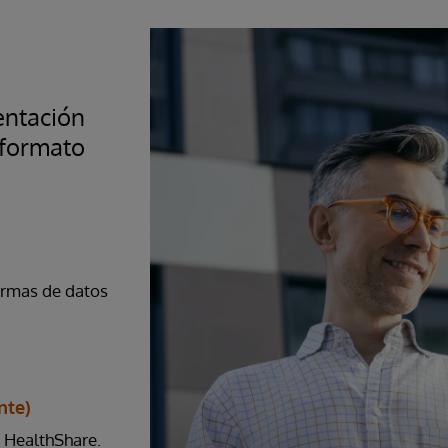
entación
 formato
formas de datos
nte)
 HealthShare.