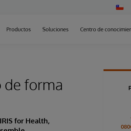
Change
Country
Productos
Soluciones
Centro de conocimie
 de forma
RIS for Health,
080
nsemble