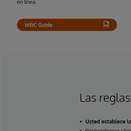
en línea.
WRC Guide
Las reglas
Usted establece la
Respondemos rápida