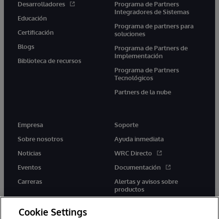
Desarrolladores
Programa de Partners
Integradores de Sistemas
Educación
Programa de partners para
Certificación
soluciones
Blogs
Programa de Partners de
Implementación
Biblioteca de recursos
Programa de Partners
Tecnológicos
Partners de la nube
Empresa
Soporte
Sobre nosotros
Ayuda inmediata
Noticias
WRC Directo
Eventos
Documentación
Carreras
Alertas y avisos sobre
productos
Cookie Settings