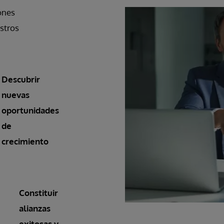
ones
stros
Descubrir
nuevas
oportunidades
de
crecimiento
Constituir
alianzas
exitosas y