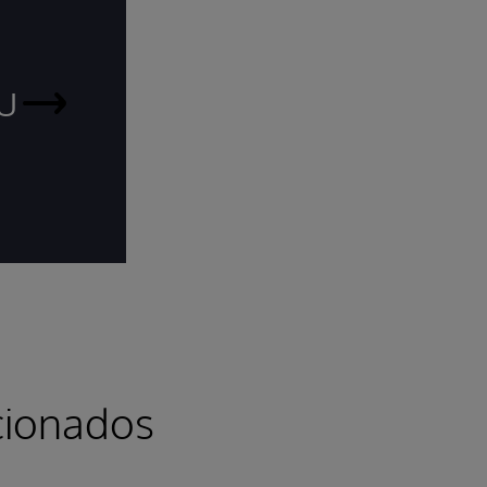
u
HealthShare
cionados