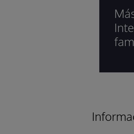
Más
Int
fam
Informa