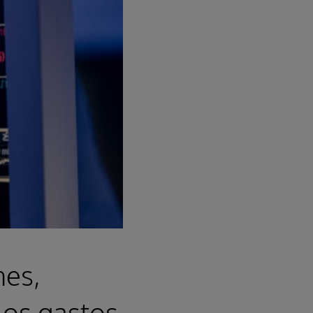
nes,
 los gastos