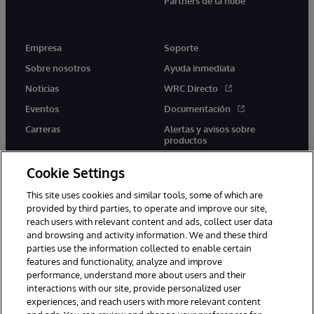
Partners de la nube
Empresa
Soporte
Sobre nosotros
Ayuda inmediata
Noticias
WRC Directo
Eventos
Documentación
Carreras
Alertas y avisos sobre
productos
Cookie Settings
This site uses cookies and similar tools, some of which are
provided by third parties, to operate and improve our site,
twitter
youtube
facebook
linkedin
reach users with relevant content and ads, collect user data
and browsing and activity information. We and these third
parties use the information collected to enable certain
features and functionality, analyze and improve
performance, understand more about users and their
1996-2026 InterSystems Corporation, Boston, MA. Todos los
derechos reservados.
interactions with our site, provide personalized user
experiences, and reach users with more relevant content
Avisos/Términos y condiciones
Declaración de privacidad