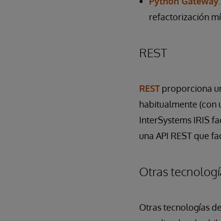
Python Gateway
refactorización m
REST
REST
proporciona una
habitualmente (con u
InterSystems IRIS fa
una API REST que fac
Otras tecnologí
Otras tecnologías de