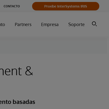
Pruebe InterSystems IRIS
CONTACTO
nto
Partners
Empresa
Soporte
ment &
iento basadas