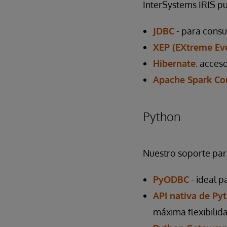
InterSystems IRIS pu
JDBC
- para consu
XEP (EXtreme Ev
Hibernate
: acces
Apache Spark Co
Python
Nuestro soporte par
PyODBC
- ideal p
API nativa de Py
máxima flexibilid