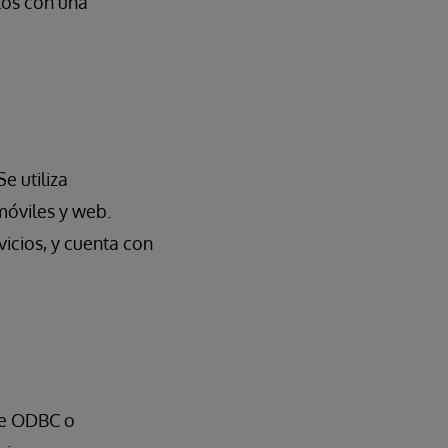
tos con una
e utiliza
móviles y web.
vicios, y cuenta con
 de ODBC o