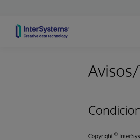
Skip to content
Avisos/
Condicio
©
Copyright
InterSys