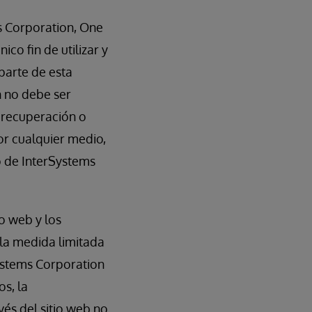
s Corporation, One
ico fin de utilizar y
parte de esta
n no debe ser
 recuperación o
or cualquier medio,
to de InterSystems
io web y los
la medida limitada
Systems Corporation
s, la
és del sitio web no