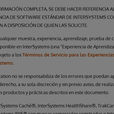
ORMACIÓN COMPLETA, SE DEBE HACER REFERENCIA A
NCIA DE SOFTWARE ESTÁNDAR DE INTERSYSTEMS CO
 A DISPOSICIÓN DE QUIEN LAS SOLICITE.
cualquier muestra, experiencia, aprendizaje, prueba de
ponible en InterSystems (una "Experiencia de Aprendiz
sujeto a los
Términos de Servicio para las Experiencia
ystems
.
tion no se responsabiliza de los errores que puedan ap
derecho, a su sola discreción y sin previo aviso, de realiz
s productos y prácticas descritos en este documento.
rSystems Caché®, InterSystems HealthShare®, TrakCar
stems IRIS® son marcas comerciales registradas e Inte