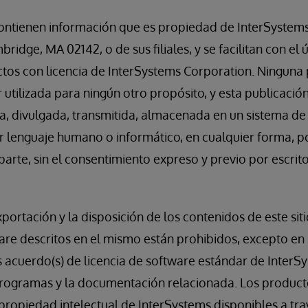
ntienen información que es propiedad de InterSystem
idge, MA 02142, o de sus filiales, y se facilitan con el ún
tos con licencia de InterSystems Corporation. Ninguna 
 utilizada para ningún otro propósito, y esta publicació
a, divulgada, transmitida, almacenada en un sistema de
r lenguaje humano o informático, en cualquier forma, p
 parte, sin el consentimiento expreso y previo por escri
exportación y la disposición de los contenidos de este sit
re descritos en el mismo están prohibidos, excepto en 
s acuerdo(s) de licencia de software estándar de Inter
rogramas y la documentación relacionada. Los producto
ropiedad intelectual de InterSystems disponibles a trav