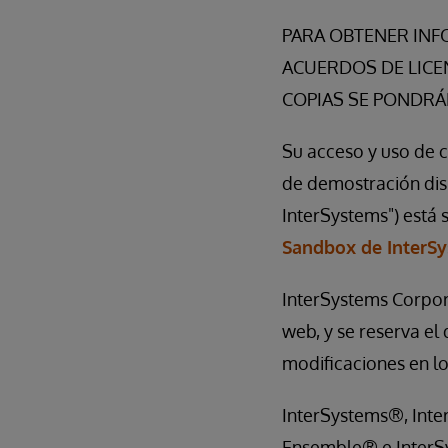
PARA OBTENER INF
ACUERDOS DE LICE
COPIAS SE PONDRÁN
Su acceso y uso de 
de demostración dis
InterSystems") está 
Sandbox de InterS
InterSystems Corpora
web, y se reserva el 
modificaciones en lo
InterSystems®, Inte
Ensemble® e InterSy