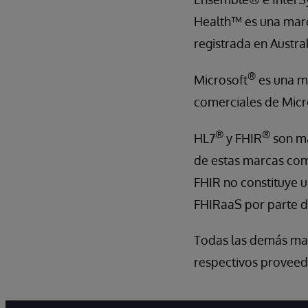
Health™ es una marc
registrada en Austra
®
Microsoft
es una m
comerciales de Micr
®
®
HL7
y FHIR
son ma
de estas marcas com
FHIR no constituye u
FHIRaaS por parte d
Todas las demás ma
respectivos proveed