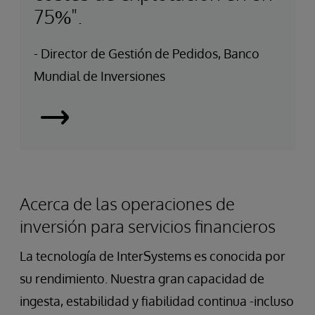
75%".
- Director de Gestión de Pedidos, Banco
Mundial de Inversiones
Leading
Investment
Bank
Chooses
Acerca de las operaciones de
InterSystems
inversión para servicios financieros
IRIS
to
La tecnología de InterSystems es conocida por
Future-
su rendimiento. Nuestra gran capacidad de
Proof
ingesta, estabilidad y fiabilidad continua -incluso