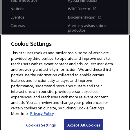
Sobre nosotros
Ayuda inmediata
Noticias
WRC Directo
Eventos
Documentación
Carreras
Alertas y avisos sobre
productos
Cookie Settings
This site uses cookies and similar tools, some of which are
provided by third parties, to operate and improve our site,
twitter
youtube
facebook
linkedin
reach users with relevant content and ads, collect user data
and browsing and activity information. We and these third
parties use the information collected to enable certain
features and functionality, analyze and improve
performance, understand more about users and their
1996-2026 InterSystems Corporation, Boston, MA. Todos los
interactions with our site, provide personalized user
derechos reservados.
experiences, and reach users with more relevant content
Avisos/Términos y condiciones
Declaración de privacidad
and ads. You can review and change your preferences for
Garantía
Accesibilidad
certain cookies on our site, by clicking Cookie Settings.
More info:
Privacy Policy
Cookies Settings
Accept All Cookies