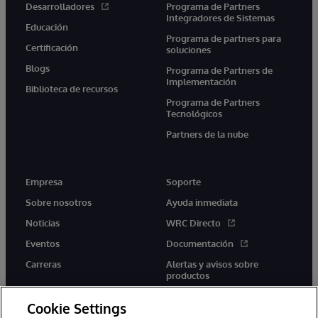
Desarrolladores
Programa de Partners
Integradores de Sistemas
Educación
Programa de partners para
Certificación
soluciones
Blogs
Programa de Partners de
Implementación
Biblioteca de recursos
Programa de Partners
Tecnológicos
Partners de la nube
Empresa
Soporte
Sobre nosotros
Ayuda inmediata
Noticias
WRC Directo
Eventos
Documentación
Carreras
Alertas y avisos sobre
productos
Cookie Settings