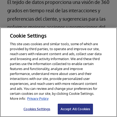
El tejido de datos proporciona una visión de 360
grados en tiempo real de las interacciones y
preferencias del cliente, y sugerencias para las
próximas mejores acciones y promociones del
Cookie Settings
cliente
This site uses cookies and similar tools, some of which are
.Tecnologías utilizadas:
Análisis en tiempo real
provided by third parties, to operate and improve our site,
reach users with relevant content and ads, collect user data
para el comportamiento del cliente, modelos de
and browsing and activity information. We and these third
parties use the information collected to enable certain
aprendizaje automático para la personalización
features and functionality, analyze and improve
y capacidades de virtualización de datos para
performance, understand more about users and their
interactions with our site, provide personalized user
integrar fuentes de datos dispares sin
experiences, and reach users with more relevant content
and ads. You can review and change your preferences for
problemas.
certain cookies on our site, by clicking Cookie Settings.
More info:
Privacy Policy
Cookies Settings
Accept All Cookies