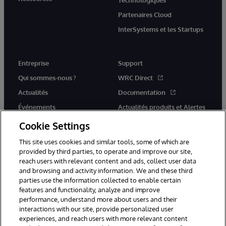
Technologiques
Partenaires Cloud
InterSystems et les Startups
Entreprise
Support
Qui sommes-nous ?
WRC Direct
Actualités
Documentation
Événements
Actualités produits et Alertes
Rejoignez-nous
Cookie Settings
This site uses cookies and similar tools, some of which are
provided by third parties, to operate and improve our site,
reach users with relevant content and ads, collect user data
and browsing and activity information. We and these third
parties use the information collected to enable certain
© 1996-2026 InterSystems Corporation, Cambridge, MA. Tous droits
features and functionality, analyze and improve
réservés.
performance, understand more about users and their
interactions with our site, provide personalized user
Mentions légales
experiences, and reach users with more relevant content
Déclaration de confidentialité d'InterSystems Corporation
Garantie