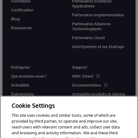
Formation
Partenaires Solutions
Applicatives
Certification
Partenaires Implémentation
Blog
Partenaires Alliances
Ressources
Technologiques
Partenaires Cloud
InterSystems et les Startups
Entreprise
Support
Qui sommes-nous ?
WRC Direct
Actualités
Documentation
Événements
Actualités produits et Alertes
Rejoignez-nous
Cookie Settings
This site uses cookies and similar tools, some of which are
provided by third parties, to operate and improve our site,
reach users with relevant content and ads, collect user data
and browsing and activity information. We and these third