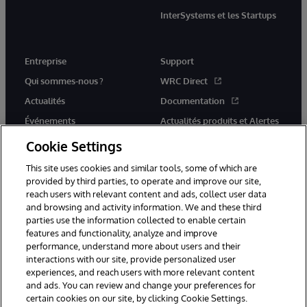
InterSystems et les Startups
Entreprise
Support
Qui sommes-nous ?
WRC Direct
Actualités
Documentation
Événements
Actualités produits et Alertes
Rejoignez-nous
Cookie Settings
This site uses cookies and similar tools, some of which are
provided by third parties, to operate and improve our site,
reach users with relevant content and ads, collect user data
and browsing and activity information. We and these third
parties use the information collected to enable certain
© 1996-2026 InterSystems Corporation, Cambridge, MA. Tous droits
features and functionality, analyze and improve
réservés.
performance, understand more about users and their
interactions with our site, provide personalized user
Mentions légales
experiences, and reach users with more relevant content
Déclaration de confidentialité d'InterSystems Corporation
Garantie
and ads. You can review and change your preferences for
Accessibilité
certain cookies on our site, by clicking Cookie Settings.