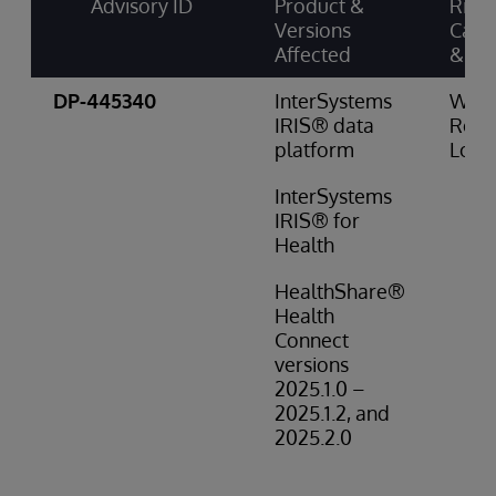
Advisory ID
Product &
Risk
Versions
Cate
Affected
& Sc
DP-445340
InterSystems
Wro
IRIS® data
Resul
platform
Low 
InterSystems
IRIS® for
Health
HealthShare®
Health
Connect
versions
2025.1.0 –
2025.1.2, and
2025.2.0