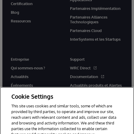
Certification
Partenaires Implémentation
Blog
Partenaires Alliances
Ressources
Technologiques
Partenaires Cloud
InterSystems et les Startups
Entreprise
Support
Qui sommes-nous ?
WRC Direct
Actualités
Documentation
Événements
Actualités produits et Alertes
Rejoignez-nous
Cookie Settings
This site uses cookies and similar tools, some of which are
provided by third parties, to operate and improve our site,
reach users with relevant content and ads, collect user data
and browsing and activity information. We and these third
parties use the information collected to enable certain
© 1996-2026 InterSystems Corporation, Cambridge, MA. Tous droits