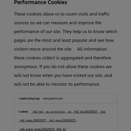
Performance Cookies
These cookies allow us to count visits and traffic
sources so we can measure and improve the
performance of our site. They help us to know which
pages are the most and least popular and see how
visitors move around the site. All information
these cookies collect is aggregated and therefore
anonymous. If you do not allow these cookies we
will not know when you have visited our site, and
will not be able to monitor its performance.
Performance
Cookies
intersystems.com
_hp2_hld
,
_ga_xxxxxxxxxx
,
_ga
,
_hp5_let.2183293271
,
_fuid
,
_hp5_meta.2183293271
,
_hp2_props.2183293271
,
_hp5_event_props.2183293271
,
AKA_A2