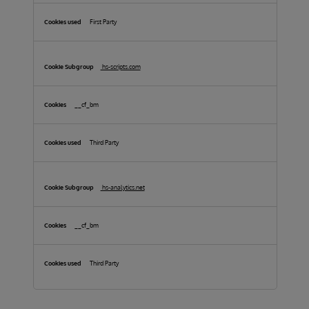
First Party
hs-scripts.com
__cf_bm
Third Party
hs-analytics.net
__cf_bm
Third Party