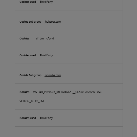
Third Party
hubspot.com
__cf_bm, _cfuvid
Third Party
youtube.com
VISITOR_PRIVACY_METADATA, __Secure-xxxxxxx, YSC,
VISITOR_INFO1_LIVE
Third Party