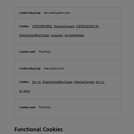
Strictly
Necessary
docs.intersystems.com
Cookies
CSPWSERVERID
,
OptanonConsent
,
CSPSESSIONID-SP-
,
OptanonAlertBoxClosed
,
sysclasses
,
privateMembers
First Party
intersystems.com
bm_mi
,
OptanonAlertBoxClosed
,
OptanonConsent
,
bm_sv
,
ak_bmsc
First Party
Functional Cookies