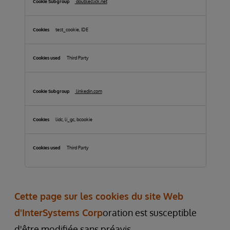
doubleclick.net
test_cookie, IDE
Third Party
linkedin.com
lidc, li_gc, bcookie
Third Party
Cette page sur les cookies du site Web
d'InterSystems Corp
oration est susceptible
d'être modifiée sans préavis.