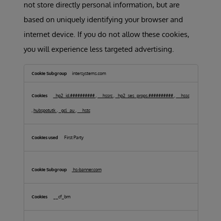
not store directly personal information, but are
based on uniquely identifying your browser and
internet device. If you do not allow these cookies,
you will experience less targeted advertising.
Targeting
Cookies
intersystems.com
_hp2_id.##########
,
__hssrc
,
_hp2_ses_props.##########
,
__hssc
,
hubspotutk
,
_gcl_au
,
__hstc
First Party
hs-banner.com
__cf_bm