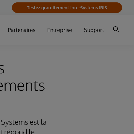
Testez gratuitement InterSystems IRIS
Partenaires
Entreprise
Support
s
iements
rSystems est la
et répond le