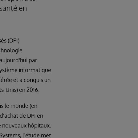
 santé en
és (DPI)
chnologie
aujourd'hui par
système informatique
férée et a conquis un
s-Unis) en 2016.
ns le monde (en-
 d'achat de DPI en
e nouveaux hôpitaux.
rSystems, l’étude met