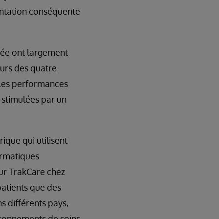
entation conséquente
égée ont largement
urs des quatre
 Les performances
 stimulées par un
ique qui utilisent
ormatiques
our TrakCare chez
patients que des
ns différents pays,
vironnements de soins