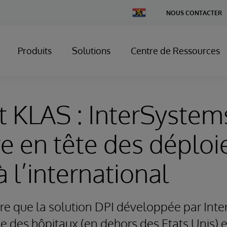
Change
NOUS CONTACTER
Country
Produits
Solutions
Centre de Ressources
 KLAS : InterSystem
e en tête des déplo
à l’international
e que la solution DPI développée par Inte
ée des hôpitaux (en dehors des Etats Unis) 