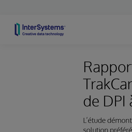
Skip to content
Rapport
TrakCar
de DPI 
L’étude démontr
solution préfér