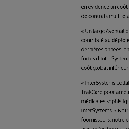
en évidence un coût
de contrats multi-ét
« Un large éventail 
contribué au déploi
dernières années, en
fortes d’InterSystem
coût global inférieur
« InterSystems colla
TrakCare pour amélio
médicales sophistiqu
InterSystems. « Notr
fournisseurs, notre c
ainsi qu’un besoin c