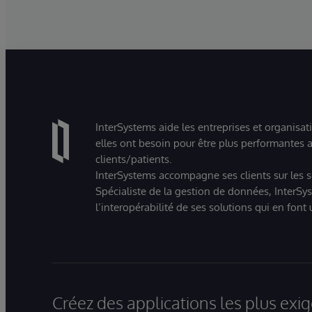
qui aide les organisations à comprendre,
parcourir, interroger et visualiser plus
facilement leurs données grâce à des
interactions en langage naturel.
InterSystems aide les entreprises et organisat
elles ont besoin pour être plus performantes a
clients/patients.
InterSystems accompagne ses clients sur les sec
Spécialiste de la gestion de données, InterSys
l’interopérabilité de ses solutions qui en font
Créez des applications les plus ex