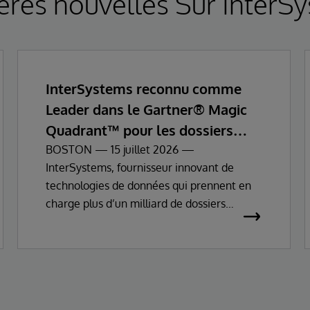
ères nouvelles Sur InterS
InterSystems reconnu comme
Leader dans le Gartner® Magic
Quadrant™ pour les dossiers
patients informatisés
BOSTON — 15 juillet 2026 —
InterSystems, fournisseur innovant de
technologies de données qui prennent en
charge plus d’un milliard de dossiers
patients dans le monde, annonce
aujourd’hui avoir été reconnu comme
Leader dans le Gartner® Magic
Quadrant™ 2026 de Gartner pour les
dossiers patients informatisés (Enterprise