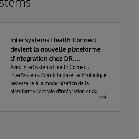
ystems
InterSystems Health Connect
devient la nouvelle plateforme
d'intégration chez DR.
FONTHEIM
Avec InterSystems Health Connect,
InterSystems fournit la base technologique
nécessaire à la modernisation de la
plateforme centrale d'intégration et de
communication de DR. FONTHEIM. Dans le
cadre de la refonte de son infrastructure
informatique, l’entreprise remplace son
ancien environnement Mirth Connect par
InterSystems Health Connect. La mise en