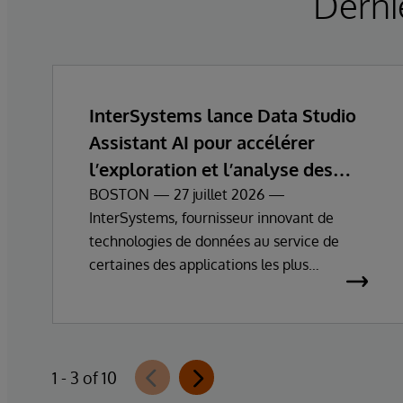
Derni
InterSystems lance Data Studio
Assistant AI pour accélérer
l’exploration et l’analyse des
données d’entreprise
BOSTON — 27 juillet 2026 —
InterSystems, fournisseur innovant de
technologies de données au service de
certaines des applications les plus
essentielles au monde, annonce
aujourd’hui la disponibilité générale
d’InterSystems Data Studio™ AI Assistant,
une nouvelle extension d’InterSystems
1 - 3 of 10
Data Studio alimentée par l’IA générative,