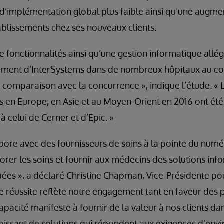
 d’implémentation global plus faible ainsi qu’une augm
ablissements chez ses nouveaux clients.
de fonctionnalités ainsi qu’une gestion informatique all
ement d’InterSystems dans de nombreux hôpitaux au co
 comparaison avec la concurrence », indique l’étude. «
s en Europe, en Asie et au Moyen-Orient en 2016 ont été
 à celui de Cerner et d’Epic. »
bore avec des fournisseurs de soins à la pointe du numér
rer les soins et fournir aux médecins des solutions inf
ées », a déclaré Christine Chapman, Vice-Présidente p
e réussite reflète notre engagement tant en faveur des 
apacité manifeste à fournir de la valeur à nos clients da
roissant de solutions qui répondent aux exigences d’en