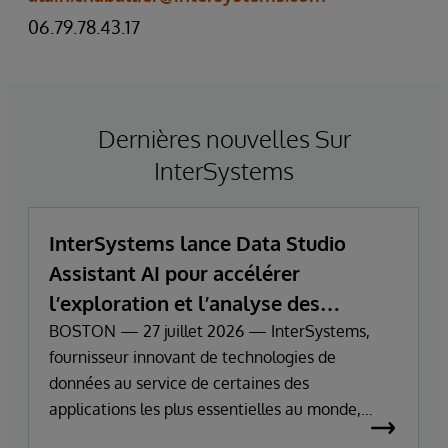
06.79.78.43.17
Dernières nouvelles Sur
InterSystems
InterSystems lance Data Studio
Assistant AI pour accélérer
l’exploration et l’analyse des
données d’entreprise
BOSTON — 27 juillet 2026 — InterSystems,
fournisseur innovant de technologies de
données au service de certaines des
applications les plus essentielles au monde,
annonce aujourd’hui la disponibilité générale