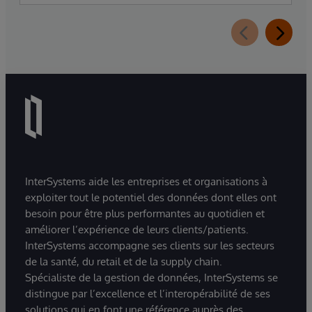
d’InterSystems Data Studio™ AI Assistant, une
nouvelle extension d’InterSystems Data Studio
alimentée par l’IA générative, qui aide les
organisations à comprendre, parcourir,
interroger et visualiser plus facilement leurs
données grâce à des interactions en langage
naturel.
InterSystems aide les entreprises et organisations à
exploiter tout le potentiel des données dont elles ont
besoin pour être plus performantes au quotidien et
améliorer l’expérience de leurs clients/patients.
InterSystems accompagne ses clients sur les secteurs
de la santé, du retail et de la supply chain.
Spécialiste de la gestion de données, InterSystems se
distingue par l’excellence et l’interopérabilité de ses
solutions qui en font une référence auprès des