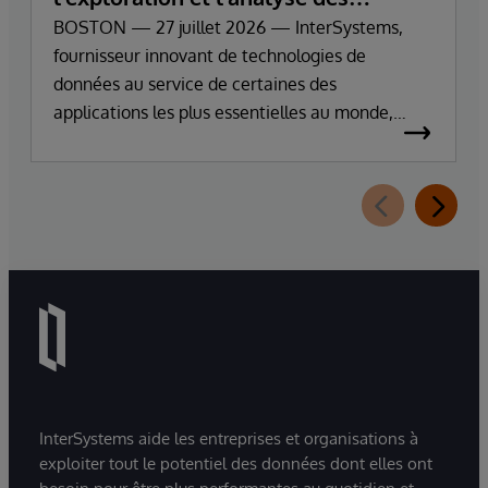
données d’entreprise
BOSTON — 27 juillet 2026 — InterSystems,
fournisseur innovant de technologies de
données au service de certaines des
applications les plus essentielles au monde,
annonce aujourd’hui la disponibilité générale
d’InterSystems Data Studio™ AI Assistant, une
nouvelle extension d’InterSystems Data Studio
alimentée par l’IA générative, qui aide les
organisations à comprendre, parcourir,
interroger et visualiser plus facilement leurs
données grâce à des interactions en langage
naturel.
InterSystems aide les entreprises et organisations à
exploiter tout le potentiel des données dont elles ont