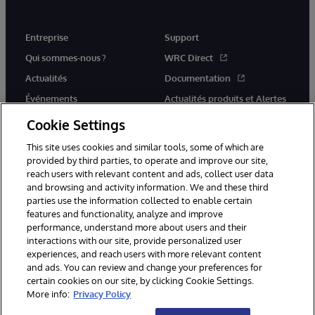
Entreprise
Support
Qui sommes-nous ?
WRC Direct
Actualités
Documentation
Événements
Actualités produits et Alertes
Rejoignez-nous
Cookie Settings
This site uses cookies and similar tools, some of which are
provided by third parties, to operate and improve our site,
reach users with relevant content and ads, collect user data
and browsing and activity information. We and these third
parties use the information collected to enable certain
© 1996-2026 InterSystems Corporation, Cambridge, MA. Tous droits
features and functionality, analyze and improve
réservés.
performance, understand more about users and their
interactions with our site, provide personalized user
Mentions légales
experiences, and reach users with more relevant content
Déclaration de confidentialité d'InterSystems Corporation
Garantie
and ads. You can review and change your preferences for
Accessibilité
certain cookies on our site, by clicking Cookie Settings.
More info:
Privacy Policy