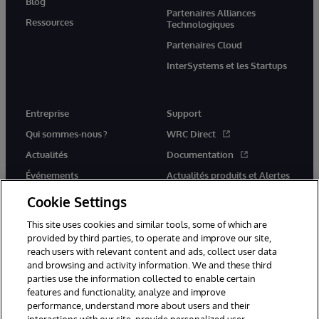
Blog
Partenaires Alliances
Ressources
Technologiques
Partenaires Cloud
InterSystems et les Startups
Entreprise
Support
Qui sommes-nous ?
WRC Direct
Actualités
Documentation
Événements
Actualités produits et Alertes
Rejoignez-nous
Cookie Settings
This site uses cookies and similar tools, some of which are
provided by third parties, to operate and improve our site,
reach users with relevant content and ads, collect user data
and browsing and activity information. We and these third
parties use the information collected to enable certain
© 1996-2026 InterSystems Corporation, Cambridge, MA. Tous droits
features and functionality, analyze and improve
réservés.
performance, understand more about users and their