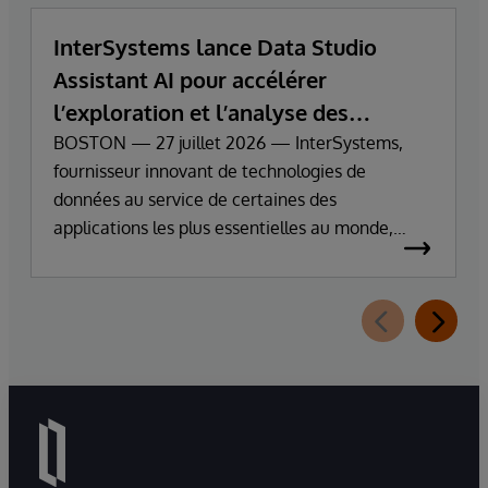
InterSystems lance Data Studio
Assistant AI pour accélérer
l’exploration et l’analyse des
données d’entreprise
BOSTON — 27 juillet 2026 — InterSystems,
fournisseur innovant de technologies de
données au service de certaines des
applications les plus essentielles au monde,
annonce aujourd’hui la disponibilité générale
d’InterSystems Data Studio™ AI Assistant, une
nouvelle extension d’InterSystems Data Studio
alimentée par l’IA générative, qui aide les
organisations à comprendre, parcourir,
interroger et visualiser plus facilement leurs
données grâce à des interactions en langage
naturel.