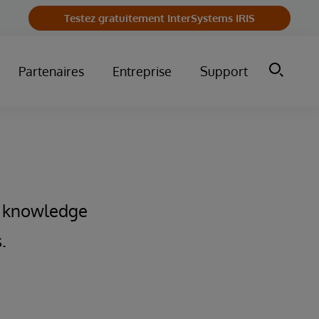
Testez gratuitement InterSystems IRIS
Partenaires
Entreprise
Support
f knowledge
.