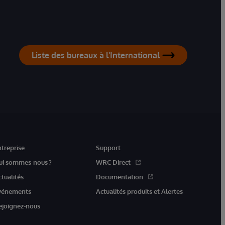
Liste des bureaux à l'International
ntreprise
Support
ui sommes-nous ?
WRC Direct
ctualités
Documentation
vénements
Actualités produits et Alertes
ejoignez-nous