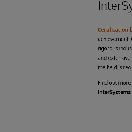
InterS
Certification
achievement. C
rigorous indu
and extensive 
the field is re
Find out more
InterSystems 