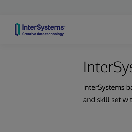
Skip to content
InterS
InterSystems b
and skill set w