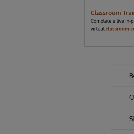
Classroom Trai
Complete a live in-p
virtual
classroom c
B
C
Yo
ba
S
em
Po
th