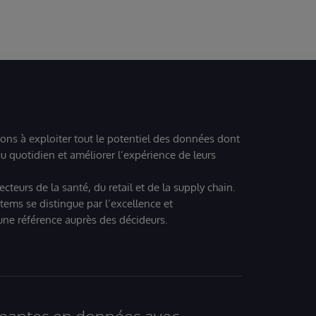
 to the signature line of your email. Keep in mind that not all
dges are considered certification, so please share
arn more about accepting a badge in Credly
cordingly.
ions à exploiter tout le potentiel des données dont
u quotidien et améliorer l’expérience de leurs
teurs de la santé, du retail et de la supply chain.
tems se distingue par l’excellence et
 une référence auprès des décideurs.