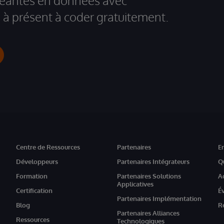
igeantes en données avec
à présent à coder gratuitement.
Centre de Ressources
Partenaires
E
Développeurs
Partenaires Intégrateurs
Q
Formation
Partenaires Solutions
A
Applicatives
Certification
É
Partenaires Implémentation
Blog
R
Partenaires Alliances
Ressources
Technologiques